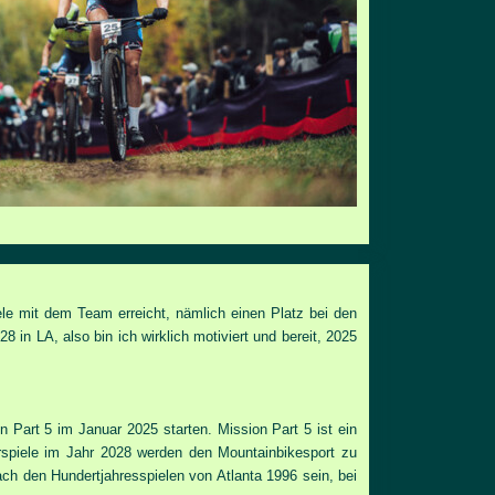
le mit dem Team erreicht, nämlich einen Platz bei den
in LA, also bin ich wirklich motiviert und bereit, 2025
 Part 5 im Januar 2025 starten. Mission Part 5 ist ein
rspiele im Jahr 2028 werden den Mountainbikesport zu
ch den Hundertjahresspielen von Atlanta 1996 sein, bei