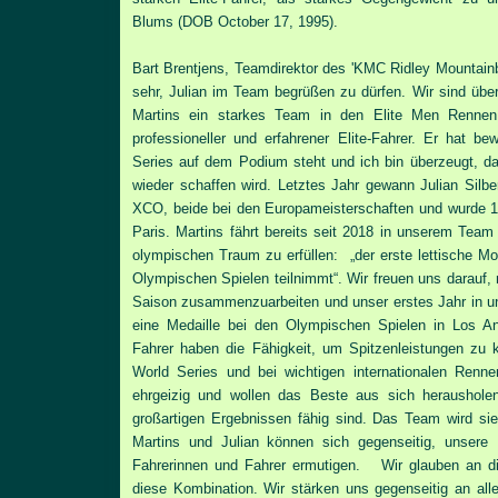
Blums (DOB October 17, 1995).
Bart Brentjens, Teamdirektor des 'KMC Ridley Mountainb
sehr, Julian im Team begrüßen zu dürfen. Wir sind üb
Martins ein starkes Team in den Elite Men Rennen b
professioneller und erfahrener Elite-Fahrer. Er hat b
Series auf dem Podium steht und ich bin überzeugt, d
wieder schaffen wird. Letztes Jahr gewann Julian Silb
XCO, beide bei den Europameisterschaften und wurde 1
Paris. Martins fährt bereits seit 2018 in unserem Team
olympischen Traum zu erfüllen: „der erste lettische Mo
Olympischen Spielen teilnimmt“. Wir freuen uns darauf, 
Saison zusammenzuarbeiten und unser erstes Jahr in u
eine Medaille bei den Olympischen Spielen in Los 
Fahrer haben die Fähigkeit, um Spitzenleistungen zu 
World Series und bei wichtigen internationalen Renn
ehrgeizig und wollen das Beste aus sich heraushole
großartigen Ergebnissen fähig sind. Das Team wird sie
Martins und Julian können sich gegenseitig, unsere 
Fahrerinnen und Fahrer ermutigen. Wir glauben an d
diese Kombination. Wir stärken uns gegenseitig an alle