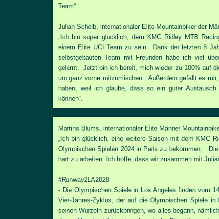
Team“.
Julian Schelb, internationaler Elite-Mountainbiker der M
„Ich bin super glücklich, dem KMC Ridley MTB Racin
einem Elite UCI Team zu sein. Dank der letzten 8 Jah
selbstgebauten Team mit Freunden habe ich viel übe
gelernt. Jetzt bin ich bereit, mich wieder zu 100% auf 
um ganz vorne mitzumischen. Außerdem gefällt es mir, 
haben, weil ich glaube, dass so ein guter Austausch e
können“.
Martins Blums, internationaler Elite Männer Mountainbi
„Ich bin glücklich, eine weitere Saison mit dem KMC R
Olympischen Spielen 2024 in Paris zu bekommen. Die näch
hart zu arbeiten. Ich hoffe, dass wir zusammen mit Juli
#Runway2LA2028
- Die Olympischen Spiele in Los Angeles finden vom 14.
Vier-Jahres-Zyklus, der auf die Olympischen Spiele i
seinen Wurzeln zurückbringen, wo alles begann, nämlich