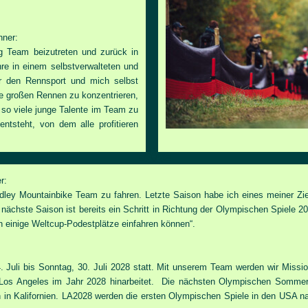
änner:
g Team beizutreten und zurück in
re in einem selbstverwalteten und
r den Rennsport und mich selbst
die großen Rennen zu konzentrieren,
so viele junge Talente im Team zu
ntsteht, von dem alle profitieren
ker:
idley Mountainbike Team zu fahren. Letzte Saison habe ich eines meiner Zie
ste Saison ist bereits ein Schritt in Richtung der Olympischen Spiele 2028 
an einige Weltcup-Podestplätze einfahren können“.
 Juli bis Sonntag, 30. Juli 2028 statt. Mit unserem Team werden wir Mission
n Los Angeles im Jahr 2028 hinarbeitet. Die nächsten Olympischen Somme
 in Kalifornien. LA2028 werden die ersten Olympischen Spiele in den USA na