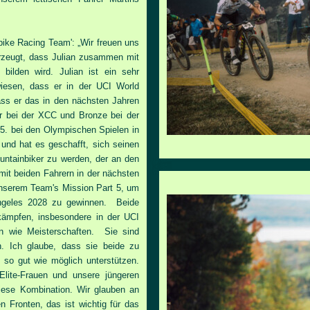
ike Racing Team': „Wir freuen uns
erzeugt, dass Julian zusammen mit
ilden wird. Julian ist ein sehr
ewiesen, dass er in der UCI World
ass er das in den nächsten Jahren
er bei der XCC und Bronze bei der
5. bei den Olympischen Spielen in
 und hat es geschafft, sich seinen
untainbiker zu werden, der an den
mit beiden Fahrern in der nächsten
nserem Team's Mission Part 5, um
Angeles 2028 zu gewinnen. Beide
kämpfen, insbesondere in der UCI
en wie Meisterschaften. Sie sind
n. Ich glaube, dass sie beide zu
 so gut wie möglich unterstützen.
Elite-Frauen und unsere jüngeren
iese Kombination. Wir glauben an
n Fronten, das ist wichtig für das