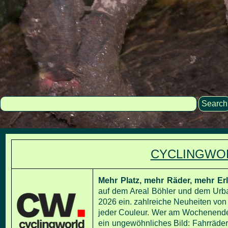
Search
CYCLINGWORL
Mehr Platz, mehr Räder, mehr 
auf dem Areal Böhler und dem Ur
2026 ein. zahlreiche Neuheiten vo
jeder Couleur.
Wer am Wochenende z
ein ungewöhnliches Bild: Fahrräder