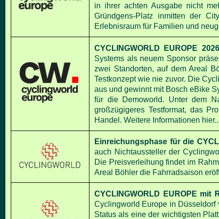
in ihrer achten Ausgabe nicht me
Gründgens-Platz
inmitten der Ci
Erlebnisraum für Familien und neug
CYCLINGWORLD EUROPE 2026 
Systems als neuem Sponsor präsent
zwei Standorten, auf dem
Areal B
Testkonzept wie nie zuvor.
Die Cycl
aus und gewinnt mit Bosch eBike Sy
für die Demoworld. Unter dem 
großzügigeres Testformat, das
Pro
Handel.
Weitere Informationen hier..
Einreichungsphase für die CY
auch Nichtaussteller der Cyclingw
Die
Preisverleihung findet im Rahm
Areal Böhler die Fahrradsaison eröf
CYCLINGWORLD EUROPE mit Rek
Cyclingworld Europe in Düsseldorf
Status als eine der wichtigsten Pla