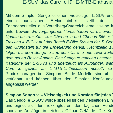
E-SUV, das Cure :e für E-MTB-Enthusia
Mit dem Simplon Sengo :e, einem vielseitigen E-SUV, un
einem puristischen E-Mountainbike, stellt der tra
Fahrradhersteller aus Vorarlberg/Österreich erneut seine I
unter Beweis. „
Im vergangenen Herbst haben wir mit ein
Update unserer Klassiker Chenoa :e und Chenoa 365 :e 
Trekking & E-City auf das Bosch E-Bike System der 5. Gene
den Grundstein für die Erneuerung gelegt. Rechtzeitig z
folgen mit dem Sengo :e und dem Cure :e nun zwei weite
dem neuen Bosch-Antrieb
.
Das Sengo :e markiert unseren 
Kategorie der E-SUVs und überzeugt als Allrounder, wä
Cure :e gezielt an E-MTB-Enthusiasten richtet
“, so
Produktmanager bei Simplon. Beide Modelle sind
ab 
verfügbar und können über den Simplon Konfigurator
angepasst werden.
Simplon Sengo :e – Vielseitigkeit und Komfort für jedes 
Das Sengo :e E-SUV wurde speziell für den vielseitigen Ein
und eignet sich für Trekkingtouren, den täglichen Pend
spontane Ausflüge in leichtes Offroad-Gelände. Die Ko