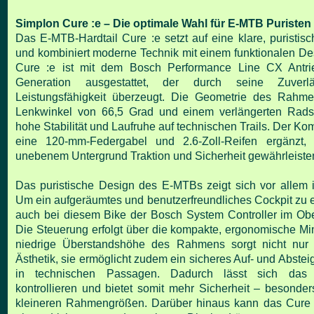
Simplon Cure :e – Die optimale Wahl für E-MTB Puristen
Das E-MTB-Hardtail Cure :e setzt auf eine klare, puristis
und kombiniert moderne Technik mit einem funktionalen De
Cure :e ist mit dem Bosch Performance Line CX Antrie
Generation ausgestattet, der durch seine Zuverlä
Leistungsfähigkeit überzeugt. Die Geometrie des Rahme
Lenkwinkel von 66,5 Grad und einem verlängerten Radst
hohe Stabilität und Laufruhe auf technischen Trails. Der Kom
eine 120-mm-Federgabel und 2.6-Zoll-Reifen ergänzt,
unebenem Untergrund Traktion und Sicherheit gewährleiste
Das puristische Design des E-MTBs zeigt sich vor allem i
Um ein aufgeräumtes und benutzerfreundliches Cockpit zu e
auch bei diesem Bike der Bosch System Controller im Oberr
Die Steuerung erfolgt über die kompakte, ergonomische Mi
niedrige Überstandshöhe des Rahmens sorgt nicht nur f
Ästhetik, sie ermöglicht zudem ein sicheres Auf- und Abste
in technischen Passagen. Dadurch lässt sich das B
kontrollieren und bietet somit mehr Sicherheit – besonder
kleineren Rahmengrößen. Darüber hinaus kann das Cure :