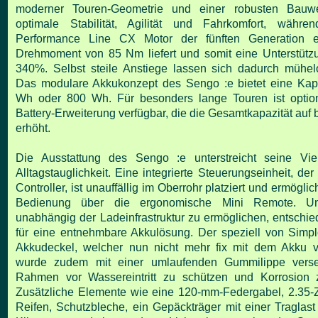
moderner Touren-Geometrie und einer robusten Bauwe
optimale Stabilität, Agilität und Fahrkomfort, währ
Performance Line CX Motor der fünften Generation 
Drehmoment von 85 Nm liefert und somit eine Unterstütz
340%. Selbst steile Anstiege lassen sich dadurch mühel
Das modulare Akkukonzept des Sengo :e bietet eine Kap
Wh oder 800 Wh. Für besonders lange Touren ist option
Battery-Erweiterung verfügbar, die die Gesamtkapazität auf
erhöht.
Die Ausstattung des Sengo :e unterstreicht seine Viel
Alltagstauglichkeit. Eine integrierte Steuerungseinheit, d
Controller, ist unauffällig im Oberrohr platziert und ermöglich
Bedienung über die ergonomische Mini Remote. 
unabhängig der Ladeinfrastruktur zu ermöglichen, entschie
für eine entnehmbare Akkulösung. Der speziell von Simpl
Akkudeckel, welcher nun nicht mehr fix mit dem Akku ve
wurde zudem mit einer umlaufenden Gummilippe vers
Rahmen vor Wassereintritt zu schützen und Korrosion z
Zusätzliche Elemente wie eine 120-mm-Federgabel, 2.35-Zol
Reifen, Schutzbleche, ein Gepäckträger mit einer Traglast