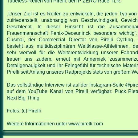
Tubeless-Reifen von Pirelli: den P ZERO
Race TLR.
„Unser Ziel ist es Reifen zu entwickeln, die jeden Typ vo
zufriedenstellt,
unabhängig von Geschwindigkeit, Gewicht
Geschlecht. In dieser Hinsicht ist die
Zusammenar
Frauenmannschaft Fenix-Deceuninck besonders wichtig“,
Cusmai, der Commercial Director von Pirelli Cycling.
besteht aus
multidisziplinären Weltklasse-Athletinnen, 
sehr wertvoll für die
Weiterentwicklung unserer Fahrradr
freuen uns zudem, erneut mit Annemiek
zusammenzua
Detailgenauigkeit und ihr Feingefühl für technische Materi
Pirelli seit Anfang unseres Radprojekts stets von großem Wer
Das vollständige Interview ist auf der Instagram-Seite @pire
auf dem YouTube
Kanal von Pirelli verfügbar:
Puck Piete
Next Big Thing
Fotos: (c) Pirelli
Weitere Informationen unter
www.pirelli.com