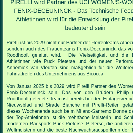
PIRELLI wird Partner des UCI WOMEN‘S-
FENIX-DECEUNINCK -
Das Technische Fee
Athletinnen wird für die Entwicklung der Pirel
bedeutend sein
Pirelli ist bis 2029 nicht nur Partner der Herrenteams Alpe
sondern
auch des Frauenteams Fenix-Deceuninck, das vo
Roodhooft geleitet
wird.
Die Vielseitigkeit und die 
Athletinnen wie Puck Pieterse und der neuen
Perform
Annemiek van Vleuten sind maßgeblich für die
Weitere
Fahrradreifen des Unternehmens aus Bicocca.
Von Januar 2025 bis 2029 wird Pirelli Partner des Wome
Fenix-Deceuninck sein.
Das von den Brüdern Philip 
Roodhooft geleitete Team ist bereits bei den
Eintagesrenn
Nieuwsblad und Strade Bianche mit Pirelli-Reifen ge
dieses Wochenende auch beim Milano-Sanremo Donne da
der Top-Athletinnen ist die mehrfache Meisterin und Schl
modernen
Radsports Puck Pieterse. Pieterse, die amtie
Weltmeisterin und die beste
Nachwuchsradsportlerin der 