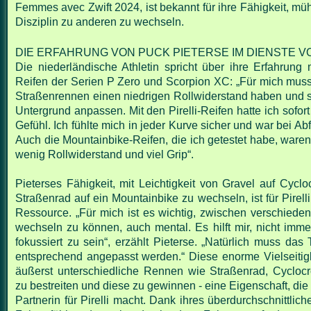
Femmes avec Zwift 2024, ist bekannt für ihre
Fähigkeit, mü
Disziplin zu anderen zu wechseln.
DIE ERFAHRUNG VON PUCK PIETERSE IM DIENSTE VO
Die niederländische Athletin spricht über ihre Erfahrung m
Reifen der Serien P
Zero und Scorpion XC: „Für mich muss 
Straßenrennen einen niedrigen
Rollwiderstand haben und s
Untergrund anpassen. Mit den Pirelli-Reifen hatte
ich sofor
Gefühl. Ich fühlte mich in jeder Kurve sicher und war bei Ab
Auch die Mountainbike-Reifen, die ich getestet habe, ware
wenig
Rollwiderstand und viel Grip“.
Pieterses Fähigkeit, mit Leichtigkeit von Gravel auf Cycl
Straßenrad auf ein
Mountainbike zu wechseln, ist für Pirelli
Ressource.
„Für mich ist es wichtig, zwischen verschiede
wechseln zu können, auch
mental. Es hilft mir, nicht imm
fokussiert zu sein“, erzählt Pieterse. „Natürlich
muss das T
entsprechend angepasst werden.“
Diese enorme Vielseitigke
äußerst unterschiedliche Rennen wie Straßenrad,
Cycloc
zu bestreiten und diese zu gewinnen - eine Eigenschaft, die
Partnerin für Pirelli macht.
Dank ihres überdurchschnittlich