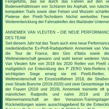
Feingefühls, das sie durch das Fahren auf den
v
Bodenverhältnissen von Schlamm bis Asphalt, von rutschi
kompakten Trails sowie über Felsen und Wurzeln schärfe
Pieterse den Pirelli-
Technikern höchst wertvolles Fee
Weiterentwicklung der Fahrradreifen des
Mailänder Unterne
ANNEMIEK VAN VLEUTEN – DIE NEUE PERFORMAN
DES TEAM
Seit diesem Jahr hat das Team auch eine neue Performance
niederländische
Ex-Profi-Radsportlerin Annemiek van Vle
die Tour de France, den Giro d‘Italia
sowie die
Weltmeisterschaft gewann und wohl keiner weiteren Vorst
Van Vleuten fuhr von 2018 bis 2020 Reifen von Pirelli 
maßgeblich zur
Entwicklung des P ZERO Velo-Reifens be
wichtigsten Siege errang sie mit Pirelli-
Reifen,
Weltmeisterschaft im Einzelzeitfahren 2018, die Straß
zwei Strade Bianche (2019-2020) und zwei Gesamtsiege beim
der Frauen (2018
und 2019).
Annemiek trainierte oft
männlichen Radprofis und nahm 2019 und 
Männermannschaft an den Vorsaison-Trainingslager
Rückmeldungen waren
ausschlaggebend für die Entwickl