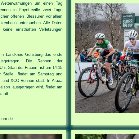
 Wetterwarnungen um einen Tag
nnen in Fayetteville zwei Tage
tlichen offenen Blessuren vor allem
nkenhaus untersuchen. Alle Daten
keine ernsthaften Verletzungen
in Landkreis Günzburg das erste
ausgetragen. Die Rennen der
r, Start der Frauen ist um 14.15
er Stelle findet am Samstag und
om und XCO-Rennen statt.
In Araxa
 Saison ausgetragen wird, findet am
tatt.
team.de