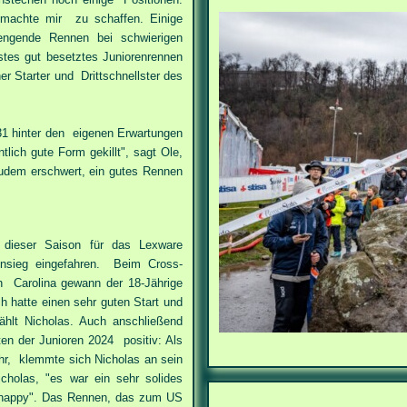
machte mir zu schaffen. Einige
engende Rennen bei schwierigen
stes gut besetztes Juniorenrennen
er Starter und Drittschnellster des
31 hinter den eigenen Erwartungen
ich gute Form gekillt", sagt Ole,
dem erschwert, ein gutes Rennen
 dieser Saison für das Lexware
onsieg eingefahren. Beim Cross-
h Carolina gewann der 18-Jährige
 hatte einen sehr guten Start und
ählt Nicholas. Auch anschließend
n der Junioren 2024 positiv: Als
uhr, klemmte sich Nicholas an sein
cholas, "es war ein sehr solides
r happy". Das Rennen, das zum US