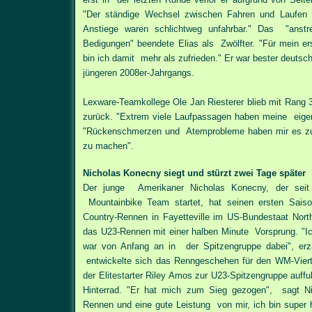
"Der ständige Wechsel zwischen Fahren und Laufen 
Anstiege waren schlichtweg unfahrbar." Das "anstr
Bedigungen" beendete Elias als Zwölfter. "Für mein er
bin ich damit mehr als zufrieden." Er war bester deutsch
jüngeren 2008er-Jahrgangs.
Lexware-Teamkollege Ole Jan Riesterer blieb mit Rang 
zurück. "Extrem viele Laufpassagen haben meine eigentl
"Rückenschmerzen und Atemprobleme haben mir es zu
zu machen".
Nicholas Konecny siegt und stürzt zwei Tage später
Der junge Amerikaner Nicholas Konecny, der seit
Mountainbike Team startet, hat seinen ersten Sais
Country-Rennen in Fayetteville im US-Bundestaat Nort
das U23-Rennen mit einer halben Minute Vorsprung. "Ich
war von Anfang an in der Spitzengruppe dabei", erz
entwickelte sich das Renngeschehen für den WM-Vierte
der Elitestarter Riley Amos zur U23-Spitzengruppe auff
Hinterrad. "Er hat mich zum Sieg gezogen", sagt Ni
Rennen und eine gute Leistung von mir, ich bin supe