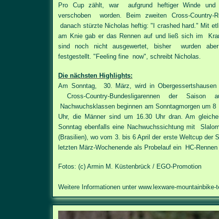
Pro Cup zählt, war aufgrund heftiger Winde und
verschoben worden. Beim zweiten Cross-Country-Re
danach stürzte Nicholas heftig: "I crashed hard." Mit e
am Knie gab er das Rennen auf und ließ sich im Kra
sind noch nicht ausgewertet, bisher wurden aber 
festgestellt. "Feeling fine now", schreibt Nicholas.
Die nächsten Highlights:
Am Sonntag, 30. März, wird in Obergessertshausen 
Cross-Country-Bundesligarennen der Saison 
Nachwuchsklassen beginnen am Sonntagmorgen um 8 Uh
Uhr, die Männer sind um 16.30 Uhr dran. Am gleich
Sonntag ebenfalls eine Nachwuchssichtung mit Slal
(Brasilien), wo vom 3. bis 6 April der erste Weltcup der
letzten März-Wochenende als Probelauf ein HC-Rennen s
Fotos: (c) Armin M. Küstenbrück / EGO-Promotion
Weitere Informationen unter
www.lexware-mountainbike-