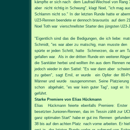
kämpfte er sich nach dem Laufrad-Wechsel von Rang 3
aber nicht richtig in Schwung", klagt Noel, "ich mag a
Schlamm nicht so." In der letzten Runde hatte er aber
U23-Rennen beendete er dennoch bravourös auf dem 21. 
Noel Toth war vierschnellster Starter des jüngsten U23-
"Eigentlich sind das die Bedigungen, die ich liebe: mat
Schmidt, "es war aber zu matschig, man musste den Gr
spürte er jeden Schritt, hatte Schmerzen, da er am Ta
gefallen war. Als in der dritten Runde ein weiterer Abg
die Sanitäter herbei und wollten ihn aus dem Rennen n
jedoch wieder in den Sattel: "Es war dann aber schwier
zu geben", sagt Emil, er wurde ein Opfer der 80-P
Männer und wurde rausgenommen. Seine Platzierung w
schon abgehakt, "es war kein guter Tag", sagt er. In 
geführt.
Starke Premiere von Elias Hückmann
Elias Hückmann feierte ebenfalls Premiere: Erster 
besetzten Junioren-Rennen, das im Tessin zählt zur UCI
ganz optimalen Start" habe er gut ins Rennen gefunden 
38 bis auf den achten Platz nach vorne arbeiten. Er hiel
erst in der letzten Runde verlor er aufgrund von Seit