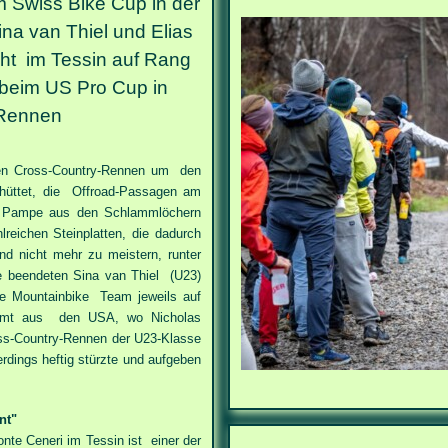
 Swiss Bike Cup in der
na van Thiel und Elias
t im Tessin auf Rang
 beim US Pro Cup in
-Rennen
en Cross-Country-Rennen um den
chüttet, die Offroad-Passagen am
e Pampe aus den Schlammlöchern
lreichen Steinplatten, die dadurch
nd nicht mehr zu meistern, runter
e beendeten Sina van Thiel (U23)
e Mountainbike Team jeweils auf
ommt aus den USA, wo Nicholas
s-Country-Rennen der U23-Klasse
erdings heftig stürzte und aufgeben
nt"
te Ceneri im Tessin ist einer der