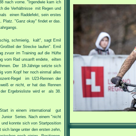
8 nach vorne. "Irgendwie kam ich
uch die Verhältnisse mit Regen und
mals einen Raddefekt, sein erstes
Platz. "Ganz okay" findet er das.
Jahrgangs.
schig, schmierig, kalt", sagt Emil
oßteil der Strecke laufen". Emil
g zvuor im Training auf die Hüfte
ang vom Rad unsanft endete, eilten
ehmen. Der 18-Jährige setzte sich
ig vom Kopf her noch einmal alles
rozent-Regel im U23-Rennen der
eiß er nicht, er hat das Rennen
der Ergebnisliste wird er als 38.
Start in einem international gut
 Junior Series. Nach einem "nicht
und konnte sich von Startposition
t sich lange unter den ersten zehn,
enstechen noch einige Positionen.