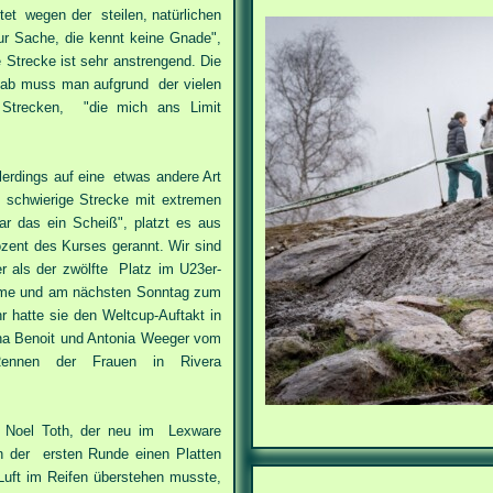
tet wegen der steilen, natürlichen
r Sache, die kennt keine Gnade",
 Strecke ist sehr anstrengend. Die
gab muss man aufgrund der vielen
g Strecken, "die mich ans Limit
erdings auf eine etwas andere Art
 schwierige Strecke mit extremen
ar das ein Scheiß", platzt es aus
zent des Kurses gerannt. Wir sind
r als der zwölfte Platz im U23er-
komme und am nächsten Sonntag zum
 hatte sie den Weltcup-Auftakt in
ina Benoit und Antonia Weeger vom
ennen der Frauen in Rivera
 Noel Toth, der neu im Lexware
in der ersten Runde einen Platten
Luft im Reifen überstehen musste,