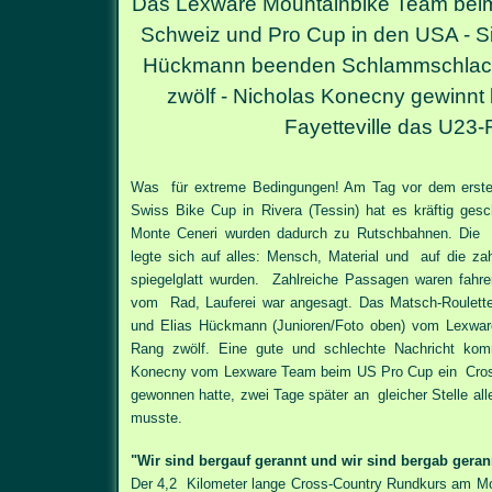
Das Lexware Mountainbike Team beim
Schweiz und Pro Cup in den USA - Si
Hückmann beenden Schlammschlach
zwölf - Nicholas Konecny gewinnt
Fayetteville das U23
Was für extreme Bedingungen! Am Tag vor dem erst
Swiss Bike Cup in Rivera (Tessin) hat es kräftig ges
Monte Ceneri wurden dadurch zu Rutschbahnen. Di
legte sich auf alles: Mensch, Material und auf die zah
spiegelglatt wurden. Zahlreiche Passagen waren fahre
vom Rad, Lauferei war angesagt. Das Matsch-Roulett
und Elias Hückmann (Junioren/Foto oben) vom Lexwar
Rang zwölf. Eine gute und schlechte Nachricht k
Konecny vom Lexware Team beim US Pro Cup ein Cros
gewonnen hatte, zwei Tage später an gleicher Stelle all
musste.
"Wir sind bergauf gerannt und wir sind bergab geran
Der 4,2 Kilometer lange Cross-Country Rundkurs am Mon