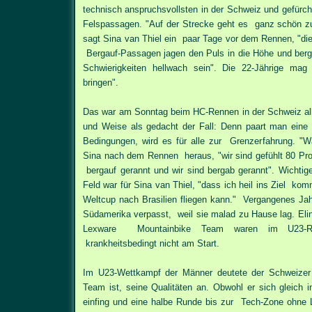
technisch anspruchsvollsten in der Schweiz und gefürch
Felspassagen. "Auf der Strecke geht es ganz schön zu
sagt Sina van Thiel ein paar Tage vor dem Rennen, "die
Bergauf-Passagen jagen den Puls in die Höhe und ber
Schwierigkeiten hellwach sein". Die 22-Jährige ma
bringen".
Das war am Sonntag beim HC-Rennen in der Schweiz all
und Weise als gedacht der Fall: Denn paart man eine
Bedingungen, wird es für alle zur Grenzerfahrung. "W
Sina nach dem Rennen heraus, "wir sind gefühlt 80 Pro
bergauf gerannt und wir sind bergab gerannt". Wichtige
Feld war für Sina van Thiel, "dass ich heil ins Ziel 
Weltcup nach Brasilien fliegen kann." Vergangenes Jahr
Südamerika verpasst, weil sie malad zu Hause lag. El
Lexware Mountainbike Team waren im U23-R
krankheitsbedingt nicht am Start.
Im U23-Wettkampf der Männer deutete der Schweizer
Team ist, seine Qualitäten an. Obwohl er sich gleich 
einfing und eine halbe Runde bis zur Tech-Zone ohne 