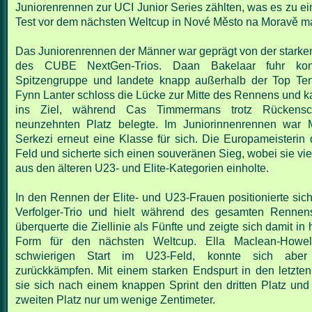
Juniorenrennen zur UCI Junior Series zählten, was es zu e
Test vor dem nächsten Weltcup in Nové Město na Moravě m
Das Juniorenrennen der Männer war geprägt von der starke
des CUBE NextGen-Trios. Daan Bakelaar fuhr kon
Spitzengruppe und landete knapp außerhalb der Top Ten 
Fynn Lanter schloss die Lücke zur Mitte des Rennens und k
ins Ziel, während Cas Timmermans trotz Rückens
neunzehnten Platz belegte. Im Juniorinnenrennen war 
Serkezi erneut eine Klasse für sich. Die Europameisterin 
Feld und sicherte sich einen souveränen Sieg, wobei sie vi
aus den älteren U23- und Elite-Kategorien einholte.
In den Rennen der Elite- und U23-Frauen positionierte sic
Verfolger-Trio und hielt während des gesamten Rennens
überquerte die Ziellinie als Fünfte und zeigte sich damit in
Form für den nächsten Weltcup. Ella Maclean-Howel
schwierigen Start im U23-Feld, konnte sich aber e
zurückkämpfen. Mit einem starken Endspurt in den letzte
sie sich nach einem knappen Sprint den dritten Platz und
zweiten Platz nur um wenige Zentimeter.