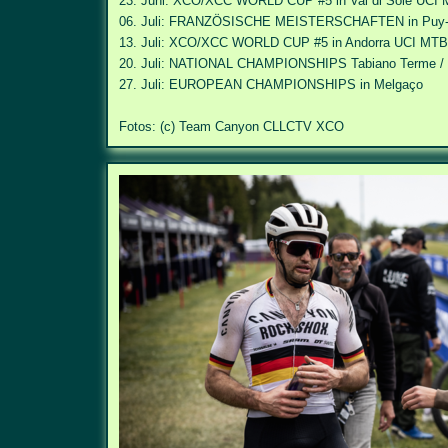
23. Juni: XCO/XCC WORLD CUP #5 in Val di Sole
UCI 
06. Juli: FRANZÖSISCHE MEISTERSCHAFTEN in Puy-
13. Juli: XCO/XCC WORLD CUP #5 in Andorra
UCI MTB 
20. Juli: NATIONAL CHAMPIONSHIPS
Tabiano Terme /
27. Juli: EUROPEAN CHAMPIONSHIPS in Melgaço
Fotos: (c) Team Canyon CLLCTV XCO