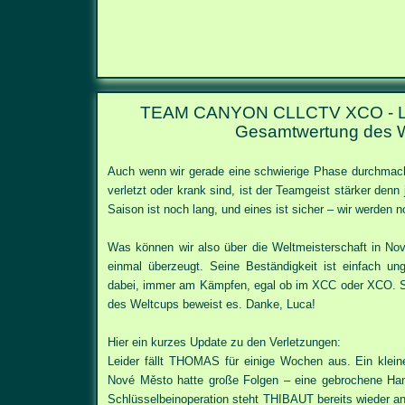
TEAM CANYON CLLCTV XCO
-
Gesamtwertung des 
Auch wenn wir gerade eine schwierige Phase durchmach
verletzt oder krank sind, ist der Teamgeist stärker denn j
Saison ist noch lang, und eines ist sicher – wir werden
Was können wir also über die Weltmeisterschaft in N
einmal überzeugt. Seine Beständigkeit ist einfach un
dabei, immer am Kämpfen, egal ob im XCC oder XCO. Se
des Weltcups beweist es. Danke, Luca!
Hier ein kurzes Update zu den Verletzungen:
Leider fällt THOMAS für einige Wochen aus. Ein klein
Nové Město hatte große Folgen – eine gebrochene Ha
Schlüsselbeinoperation steht THIBAUT bereits wieder an 