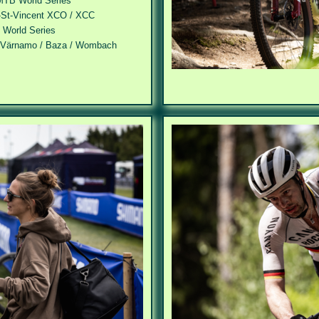
MTB World Series
St-Vincent
XCO / XCC
World Series
Värnamo /
Baza /
Wombach