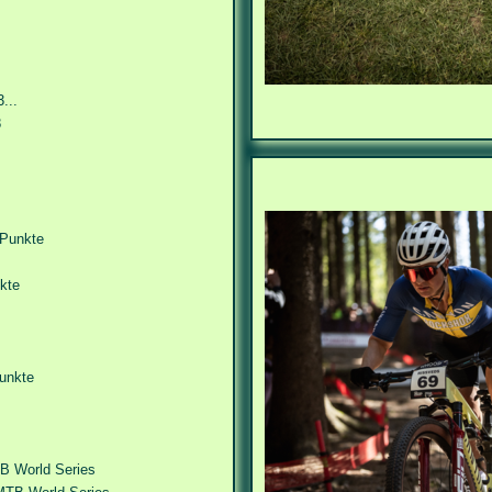
...
8
Punkte
kte
unkte
B World Series