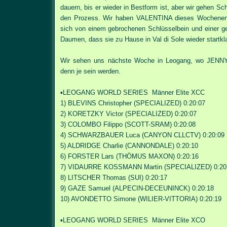
dauern, bis er wieder in Bestform ist, aber wir gehen Schr
den Prozess.
Wir haben VALENTINA dieses Wochenende
sich von einem gebrochenen Schlüsselbein und einer g
Daumen, dass sie zu Hause in Val di Sole wieder startkla
Wir sehen uns nächste Woche in Leogang, wo JENNY
denn je sein werden.
▪️LEOGANG WORLD SERIES Männer Elite XCC
1) BLEVINS Christopher (SPECIALIZED) 0:20:07
2) KORETZKY Victor (SPECIALIZED) 0:20:07
3) COLOMBO Filippo (SCOTT-SRAM) 0:20:08
4) SCHWARZBAUER Luca (CANYON CLLCTV) 0:20:09
5) ALDRIDGE Charlie (CANNONDALE) 0:20:10
6) FORSTER Lars (THÖMUS MAXON) 0:20:16
7) VIDAURRE KOSSMANN Martin (SPECIALIZED) 0:20
8) LITSCHER Thomas (SUI) 0:20:17
9) GAZE Samuel (ALPECIN-DECEUNINCK) 0:20:18
10) AVONDETTO Simone (WILIER-VITTORIA) 0:20:19
▪️LEOGANG WORLD SERIES Männer Elite XCO