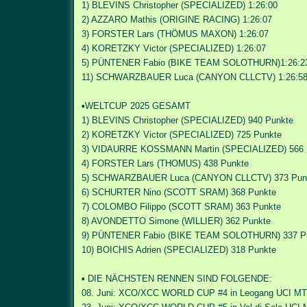
1) BLEVINS Christopher (SPECIALIZED) 1:26:00
2) AZZARO Mathis (ORIGINE RACING) 1:26:07
3) FORSTER Lars (THÖMUS MAXON) 1:26:07
4) KORETZKY Victor (SPECIALIZED) 1:26:07
5) PÜNTENER Fabio (BIKE TEAM SOLOTHURN)1:26:23
11) SCHWARZBAUER Luca (CANYON CLLCTV) 1:26:5
▪️WELTCUP 2025 GESAMT
1) BLEVINS Christopher (SPECIALIZED) 940 Punkte
2) KORETZKY Victor (SPECIALIZED) 725 Punkte
3) VIDAURRE KOSSMANN Martin (SPECIALIZED) 566 
4) FORSTER Lars (THOMUS) 438 Punkte
5) SCHWARZBAUER Luca (CANYON CLLCTV) 373 Pun
6) SCHURTER Nino (SCOTT SRAM) 368 Punkte
7) COLOMBO Filippo (SCOTT SRAM) 363 Punkte
8) AVONDETTO Simone (WILLIER) 362 Punkte
9) PÜNTENER Fabio (BIKE TEAM SOLOTHURN) 337 P
10) BOICHIS Adrien (SPECIALIZED) 318 Punkte
▪️ DIE NÄCHSTEN RENNEN SIND FOLGENDE:
08. Juni: XCO/XCC WORLD CUP #4 in Leogang
UCI MT