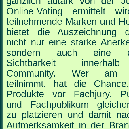
gänzlich autark
von der J
Online-Voting ermittelt wi
teilnehmende Marken und Her
bietet die
Auszeichnung d
nicht nur eine starke Anerk
sondern auch eine e
Sichtbarkeit innerha
Community. Wer am 
teilnimmt, hat die Chanc
Produkte vor Fachjury, P
und Fachpublikum
gleich
zu platzieren und damit nac
Aufmerksamkeit in der Bra