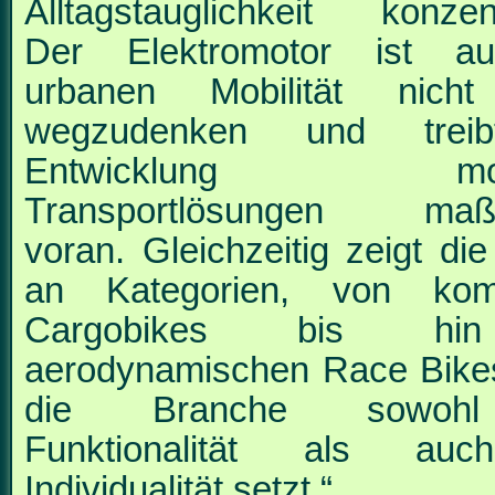
Alltagstauglichkeit konzent
Der Elektromotor ist a
urbanen Mobilität nich
wegzudenken und trei
Entwicklung mode
Transportlösungen maßg
voran.
Gleichzeitig zeigt die 
an Kategorien, von kom
Cargobikes bis h
aerodynamischen
Race Bike
die Branche sowoh
Funktionalität als au
Individualität setzt.“